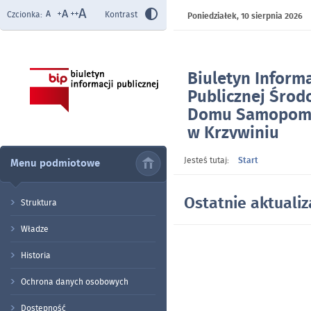
Czcionka:
Kontrast
Poniedziałek,
10 sierpnia 2026
Biuletyn Informa
Publicznej Śro
Domu Samopom
w Krzywiniu
- Strona główna
Jesteś tutaj:
Start
Menu podmiotowe
Ostatnie aktualiz
Struktura
Władze
Historia
Ochrona danych osobowych
Dostępność