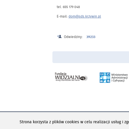
tel. 655 179 048
E-mail:
dom@sds.krzywin.pl
Odwiedziny:
39233
Menu Stopka
PAD CMS jes
Strona korzysta z plików cookies w celu realizacji usług i z