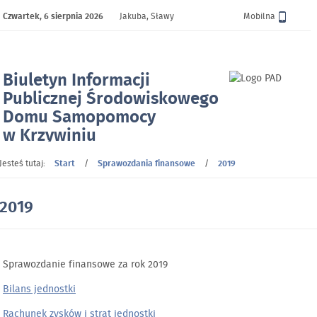
Czwartek,
6 sierpnia 2026
Jakuba, Sławy
Wersja
Mobilna
Biuletyn Informacji
Publicznej Środowiskowego
Domu Samopomocy
w Krzywiniu
- 2019
Jesteś tutaj:
Start
/
Sprawozdania finansowe
/
2019
2019
Sprawozdanie finansowe za rok 2019
Bilans jednostki
Rachunek zysków i strat jednostki