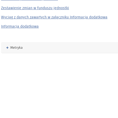
Zestawienie zmian w funduszu jednostki
Wyciąg z danych zawartych w załączniku Informacja dodatkowa
Informacja dodatkowa
Rozwiń
Metryka