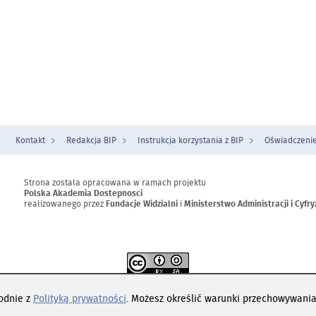
Kontakt
Redakcja BIP
Instrukcja korzystania z BIP
Oświadczenie
Strona zostala opracowana w ramach projektu
Polska Akademia Dostepnosci
realizowanego przez
Fundacje Widzialni
i
Ministerstwo Administracji i Cyfry
t dostępny na
licencji
Creative Commons
Uznanie autorstwa - Na tych samy
godnie z
Polityką prywatności
. Możesz określić warunki przechowywania
4.0 Międzynarodowe
z wyłączeniem opublikowanych treści.