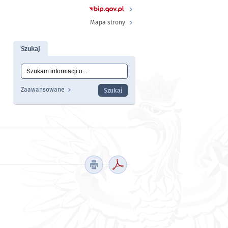
Mapa strony
Szukaj
Tutaj wpisz szukaną frazę:
Wyszukiwanie
Zaawansowane