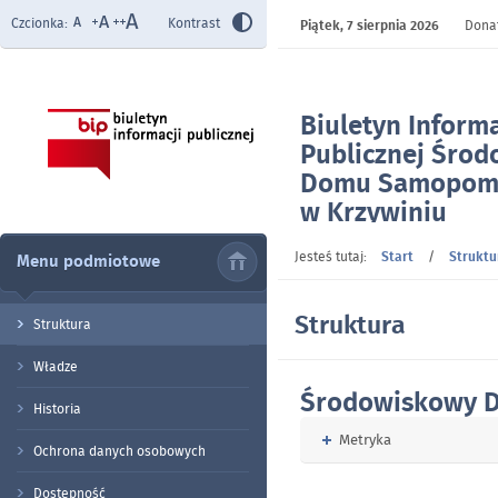
Czcionka:
Kontrast
Piątek,
7 sierpnia 2026
Donat
Biuletyn Informa
Publicznej Śro
Domu Samopom
w Krzywiniu
- Struktura
Jesteś tutaj:
Start
/
Struktu
Menu podmiotowe
Struktura
Struktura
Władze
Środowiskowy 
Historia
Rozwiń
Metryka
Ochrona danych osobowych
Dostępność